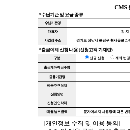
CMS
*수납기관 및 요금 종류
수납기관명
대표자
김 지
사업장 주소
경기도 성남시 분당구 황새울로 234(
*출금이체 신청 내용 (신청고객 기재란)
구분
신규 신청
계좌 변경
출금계좌 예금주명
금융기관명
예금주 연락처
신청인명
신청인 연락처
매 월 납부 금액
문자메세지 사용량에 따른 변
[개인정보 수집 및 이용 동의]